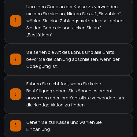
Um einen Code an der Kasse zu verwenden,
melden Sie sich an, klicken Sie auf „Einzahlen“,
wählen Sie eine Zahlungsmethode aus, geben
Sie den Code ein und klicken Sie auf
„Bestätigen“.
Sie sehen die Art des Bonus und alle Limits,
bevor Sie die Zahlung abschließen, wenn der
Code gültig ist.
Fahren Sie nicht fort, wenn Sie keine
Bestätigung sehen. Sie können es erneut
anwenden oder Ihre Kontoliste verwenden, um
die richtige Aktion zu finden.
Gehen Sie zur Kasse und wählen Sie
Einzahlung.