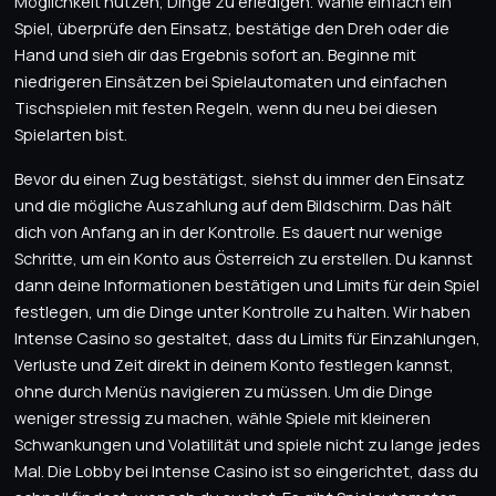
Möglichkeit nutzen, Dinge zu erledigen. Wähle einfach ein
Spiel, überprüfe den Einsatz, bestätige den Dreh oder die
Hand und sieh dir das Ergebnis sofort an. Beginne mit
niedrigeren Einsätzen bei Spielautomaten und einfachen
Tischspielen mit festen Regeln, wenn du neu bei diesen
Spielarten bist.
Bevor du einen Zug bestätigst, siehst du immer den Einsatz
und die mögliche Auszahlung auf dem Bildschirm. Das hält
dich von Anfang an in der Kontrolle. Es dauert nur wenige
Schritte, um ein Konto aus Österreich zu erstellen. Du kannst
dann deine Informationen bestätigen und Limits für dein Spiel
festlegen, um die Dinge unter Kontrolle zu halten. Wir haben
Intense Casino so gestaltet, dass du Limits für Einzahlungen,
Verluste und Zeit direkt in deinem Konto festlegen kannst,
ohne durch Menüs navigieren zu müssen. Um die Dinge
weniger stressig zu machen, wähle Spiele mit kleineren
Schwankungen und Volatilität und spiele nicht zu lange jedes
Mal. Die Lobby bei Intense Casino ist so eingerichtet, dass du