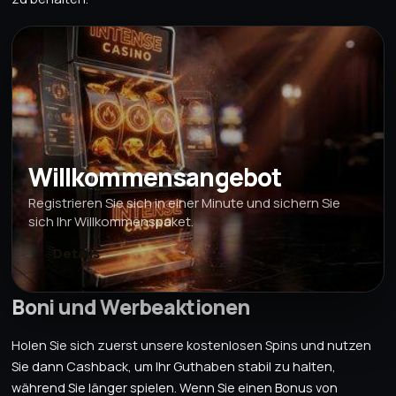
Willkommensangebot
Registrieren Sie sich in einer Minute und sichern Sie
sich Ihr Willkommenspaket.
Details
Boni und Werbeaktionen
Holen Sie sich zuerst unsere kostenlosen Spins und nutzen
Sie dann Cashback, um Ihr Guthaben stabil zu halten,
während Sie länger spielen. Wenn Sie einen Bonus von