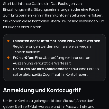
Start bei Intense Casino ein. Das Festlegen von
Einzahlungslimits, Sitzungserinnerungen oder eine Pause
zum Entspannen kann in Ihren Kontoeinstellungen erfolgen.
Sie können diese Kontrollen überall im Casino verwenden, um
Ihr Budget einzuhalten.
Es sollten echte Informationen verwendet werden;
Registrierungen werden normalerweise wegen
Fehlern markiert.
Früh prüfen:
Eine Überprüfung vor Ihrer ersten
Auszahlung verkürzt die Wartezeit.
Schützen Sie Ihre Anmeldedaten:
Nur eine Person
sollte gleichzeitig Zugriff auf Ihr Konto haben.
Anmeldung und Kontozugriff
Um in Ihr Konto zu gelangen, klicken Sie auf „Anmelden“,
geben Sie Ihre E-Mail-Adresse und Ihr Passwort ein und