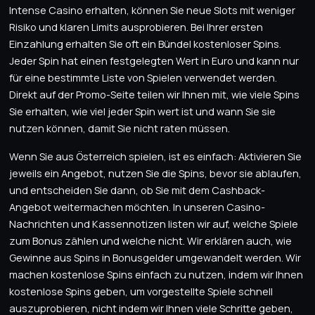
Intense Casino erhalten, können Sie neue Slots mit weniger
Risiko und klaren Limits ausprobieren. Bei Ihrer ersten
Einzahlung erhalten Sie oft ein Bündel kostenloser Spins.
Jeder Spin hat einen festgelegten Wert in Euro und kann nur
für eine bestimmte Liste von Spielen verwendet werden.
Direkt auf der Promo-Seite teilen wir Ihnen mit, wie viele Spins
Sie erhalten, wie viel jeder Spin wert ist und wann Sie sie
nutzen können, damit Sie nicht raten müssen.
Wenn Sie aus Österreich spielen, ist es einfach: Aktivieren Sie
jeweils ein Angebot, nutzen Sie die Spins, bevor sie ablaufen,
und entscheiden Sie dann, ob Sie mit dem Cashback-
Angebot weitermachen möchten. In unseren Casino-
Nachrichten und Kassennotizen listen wir auf, welche Spiele
zum Bonus zählen und welche nicht. Wir erklären auch, wie
Gewinne aus Spins in Bonusgelder umgewandelt werden. Wir
machen kostenlose Spins einfach zu nutzen, indem wir Ihnen
kostenlose Spins geben, um vorgestellte Spiele schnell
auszuprobieren, nicht indem wir Ihnen viele Schritte geben,