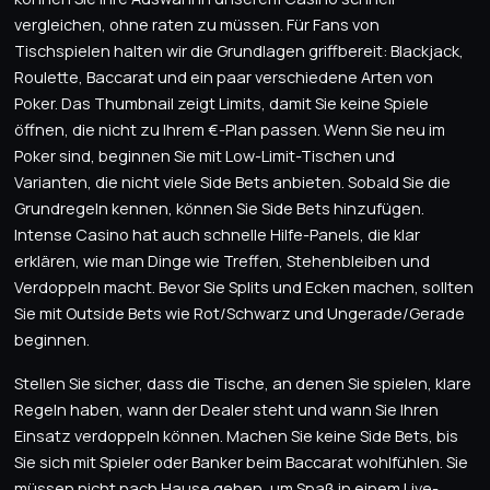
vergleichen, ohne raten zu müssen. Für Fans von
Tischspielen halten wir die Grundlagen griffbereit: Blackjack,
Roulette, Baccarat und ein paar verschiedene Arten von
Poker. Das Thumbnail zeigt Limits, damit Sie keine Spiele
öffnen, die nicht zu Ihrem €-Plan passen. Wenn Sie neu im
Poker sind, beginnen Sie mit Low-Limit-Tischen und
Varianten, die nicht viele Side Bets anbieten. Sobald Sie die
Grundregeln kennen, können Sie Side Bets hinzufügen.
Intense Casino hat auch schnelle Hilfe-Panels, die klar
erklären, wie man Dinge wie Treffen, Stehenbleiben und
Verdoppeln macht. Bevor Sie Splits und Ecken machen, sollten
Sie mit Outside Bets wie Rot/Schwarz und Ungerade/Gerade
beginnen.
Stellen Sie sicher, dass die Tische, an denen Sie spielen, klare
Regeln haben, wann der Dealer steht und wann Sie Ihren
Einsatz verdoppeln können. Machen Sie keine Side Bets, bis
Sie sich mit Spieler oder Banker beim Baccarat wohlfühlen. Sie
müssen nicht nach Hause gehen, um Spaß in einem Live-