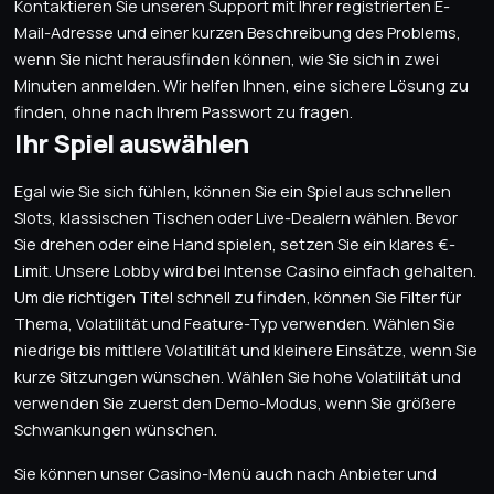
Kontaktieren Sie unseren Support mit Ihrer registrierten E-
Mail-Adresse und einer kurzen Beschreibung des Problems,
wenn Sie nicht herausfinden können, wie Sie sich in zwei
Minuten anmelden. Wir helfen Ihnen, eine sichere Lösung zu
finden, ohne nach Ihrem Passwort zu fragen.
Ihr Spiel auswählen
Egal wie Sie sich fühlen, können Sie ein Spiel aus schnellen
Slots, klassischen Tischen oder Live-Dealern wählen. Bevor
Sie drehen oder eine Hand spielen, setzen Sie ein klares €-
Limit. Unsere Lobby wird bei Intense Casino einfach gehalten.
Um die richtigen Titel schnell zu finden, können Sie Filter für
Thema, Volatilität und Feature-Typ verwenden. Wählen Sie
niedrige bis mittlere Volatilität und kleinere Einsätze, wenn Sie
kurze Sitzungen wünschen. Wählen Sie hohe Volatilität und
verwenden Sie zuerst den Demo-Modus, wenn Sie größere
Schwankungen wünschen.
Sie können unser Casino-Menü auch nach Anbieter und