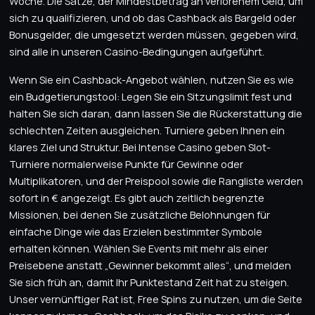
Woche. Die Sätze, der Mindestbetrag an verlorenem Geld, um
sich zu qualifizieren, und ob das Cashback als Bargeld oder
Bonusgelder, die umgesetzt werden müssen, gegeben wird,
sind alle in unseren Casino-Bedingungen aufgeführt.
Wenn Sie ein Cashback-Angebot wählen, nutzen Sie es wie
ein Budgetierungstool: Legen Sie ein Sitzungslimit fest und
halten Sie sich daran, dann lassen Sie die Rückerstattung die
schlechten Zeiten ausgleichen. Turniere geben Ihnen ein
klares Ziel und Struktur. Bei Intense Casino geben Slot-
Turniere normalerweise Punkte für Gewinne oder
Multiplikatoren, und der Preispool sowie die Rangliste werden
sofort in € angezeigt. Es gibt auch zeitlich begrenzte
Missionen, bei denen Sie zusätzliche Belohnungen für
einfache Dinge wie das Erzielen bestimmter Symbole
erhalten können. Wählen Sie Events mit mehr als einer
Preisebene anstatt „Gewinner bekommt alles“, und melden
Sie sich früh an, damit Ihr Punktestand Zeit hat zu steigen.
Unser vernünftiger Rat ist, Free Spins zu nutzen, um die Seite