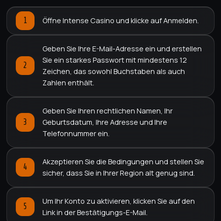
Öffne Intense Casino und klicke auf Anmelden.
Geben Sie Ihre E-Mail-Adresse ein und erstellen
Sie ein starkes Passwort mit mindestens 12
Zeichen, das sowohl Buchstaben als auch
Zahlen enthält.
Geben Sie Ihren rechtlichen Namen, Ihr
Geburtsdatum, Ihre Adresse und Ihre
Telefonnummer ein.
Akzeptieren Sie die Bedingungen und stellen Sie
sicher, dass Sie in Ihrer Region alt genug sind.
Um Ihr Konto zu aktivieren, klicken Sie auf den
Link in der Bestätigungs-E-Mail.