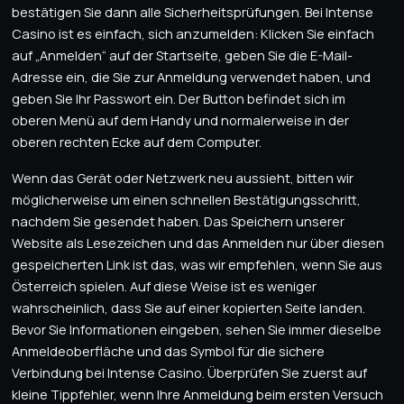
bestätigen Sie dann alle Sicherheitsprüfungen. Bei Intense
Casino ist es einfach, sich anzumelden: Klicken Sie einfach
auf „Anmelden“ auf der Startseite, geben Sie die E-Mail-
Adresse ein, die Sie zur Anmeldung verwendet haben, und
geben Sie Ihr Passwort ein. Der Button befindet sich im
oberen Menü auf dem Handy und normalerweise in der
oberen rechten Ecke auf dem Computer.
Wenn das Gerät oder Netzwerk neu aussieht, bitten wir
möglicherweise um einen schnellen Bestätigungsschritt,
nachdem Sie gesendet haben. Das Speichern unserer
Website als Lesezeichen und das Anmelden nur über diesen
gespeicherten Link ist das, was wir empfehlen, wenn Sie aus
Österreich spielen. Auf diese Weise ist es weniger
wahrscheinlich, dass Sie auf einer kopierten Seite landen.
Bevor Sie Informationen eingeben, sehen Sie immer dieselbe
Anmeldeoberfläche und das Symbol für die sichere
Verbindung bei Intense Casino. Überprüfen Sie zuerst auf
kleine Tippfehler, wenn Ihre Anmeldung beim ersten Versuch