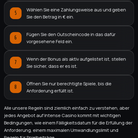
Wählen Sie eine Zahlungsweise aus und geben
Sie den Betrag in € ein.
Fügen Sie den Gutscheincode in das dafür
vorgesehene Feld ein.
Wenn der Bonus als aktiv aufgelistet ist, stellen
Sie sicher, dass er es ist.
Öffnen Sie nur berechtigte Spiele, bis die
Anforderung erfüllt ist.
Alle unsere Regeln sind ziemlich einfach zu verstehen, aber
jedes Angebot auf Intense Casino kommt mit wichtigen
Bedingungen, wie einem Fälligkeitsdatum für die Erfüllung der
Anforderung, einem maximalen Umwandlungslimit und
Regeln für Spielbeiträge.