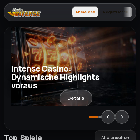
Anmelden
Registrieren
Intense Casino:
Dynamische Highlights
voraus
Jetzt spielen
Details
Top-Spiele
Alle ansehen