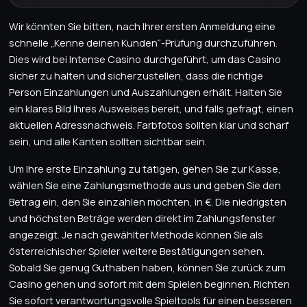
Wir könnten Sie bitten, nach Ihrer ersten Anmeldung eine
schnelle „Kenne deinen Kunden“-Prüfung durchzuführen.
Dies wird bei Intense Casino durchgeführt, um das Casino
sicher zu halten und sicherzustellen, dass die richtige
Person Einzahlungen und Auszahlungen erhält. Halten Sie
ein klares Bild Ihres Ausweises bereit, und falls gefragt, einen
aktuellen Adressnachweis. Farbfotos sollten klar und scharf
sein, und alle Kanten sollten sichtbar sein.
Um Ihre erste Einzahlung zu tätigen, gehen Sie zur Kasse,
wählen Sie eine Zahlungsmethode aus und geben Sie den
Betrag ein, den Sie einzahlen möchten, in €. Die niedrigsten
und höchsten Beträge werden direkt im Zahlungsfenster
angezeigt. Je nach gewählter Methode können Sie als
österreichischer Spieler weitere Bestätigungen sehen.
Sobald Sie genug Guthaben haben, können Sie zurück zum
Casino gehen und sofort mit dem Spielen beginnen. Richten
Sie sofort verantwortungsvolle Spieltools für einen besseren