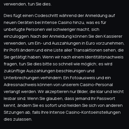
verwenden, tun Sie dies.
Dies fügt einen Codeschritt während der Anmeldung auf
neuen Geräten bei Intense Casino hinzu, was es für
unbefugte Personen viel schwieriger macht, sich
einzuloggen. Nach der Anmeldung können Sie den Kassierer
verwenden, um Ein- und Auszahlungen in Euro vorzunehmen,
Ihr Profil ändern und eine Liste aller Transaktionen sehen, die
Sie getätigt haben. Wenn wir nach einem Identitätsnachweis
fragen, tun Sie dies bitte so schnell wie möglich; es wird
zukünftige Auszahlungen beschleunigen und
Unterbrechungen verhindern. Ein Fotoausweis und ein
Adressnachweis können von unserem Casino-Personal
verlangt werden. Wir akzeptieren nur Bilder, die klar und leicht
lesbar sind. Wenn Sie glauben, dass jemand Ihr Passwort
kennt, ändern Sie es sofort und melden Sie sich von anderen
Sitzungen ab, falls Ihre Intense Casino-Kontoeinstellungen
dies zulassen.